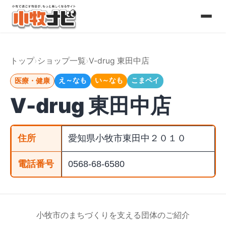
コ
ン
テ
トップ
ショップ一覧
V-drug 東田中店
ン
え～なも
い～なも
こまペイ
医療・健康
ツ
V-drug 東田中店
へ
ス
住所
愛知県小牧市東田中２０１０
キ
電話番号
0568-68-6580
ッ
プ
小牧市のまちづくりを支える団体のご紹介