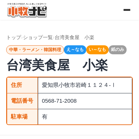
コ
ン
テ
トップ
ショップ一覧
台湾美食屋 小楽
ン
え～なも
い～なも
紙のみ
中華・ラーメン・韓国料理
ツ
台湾美食屋 小楽
へ
ス
住所
愛知県小牧市岩崎１１２４-Ⅰ
キ
電話番号
0568-71-2008
ッ
駐車場
有
プ