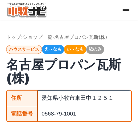
コ
ン
テ
トップ
ショップ一覧
名古屋プロパン瓦斯(株)
ン
え～なも
い～なも
紙のみ
ハウスサービス
ツ
名古屋プロパン瓦斯
へ
(株)
ス
キ
住所
愛知県小牧市東田中１２５１
ッ
電話番号
0568-79-1001
プ