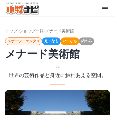
コ
ン
テ
トップ
ショップ一覧
メナード美術館
ン
え～なも
い～なも
紙のみ
スポーツ・エンタメ
ツ
メナード美術館
へ
ス
世界の芸術作品と身近に触れあえる空間。
キ
ッ
プ